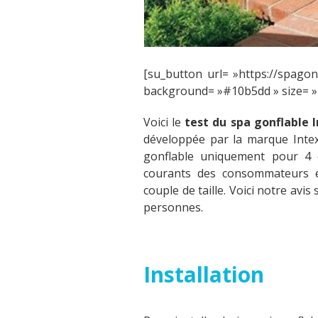
[su_button url= »https://spago
background= »#10b5dd » size= »7″
Voici le
test du spa gonflable 
développée par la marque Intex.
gonflable uniquement pour 4 o
courants des consommateurs et
couple de taille. Voici notre avi
personnes.
Installation