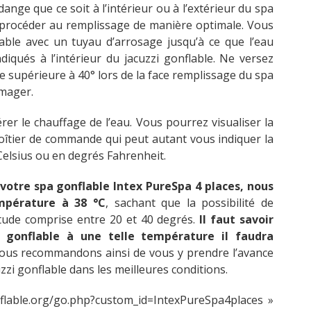
nge que ce soit à l’intérieur ou à l’extérieur du spa
 procéder au remplissage de manière optimale. Vous
able avec un tuyau d’arrosage jusqu’à ce que l’eau
diqués à l’intérieur du jacuzzi gonflable. Ne versez
e supérieure à 40° lors de la face remplissage du spa
mmager.
lérer le chauffage de l’eau. Vous pourrez visualiser la
oîtier de commande qui peut autant vous indiquer la
Celsius ou en degrés Fahrenheit.
 votre spa gonflable Intex PureSpa 4 places, nous
empérature à 38 °C
, sachant que la possibilité de
itude comprise entre 20 et 40 degrés.
Il faut savoir
 gonflable à une telle température il faudra
vous recommandons ainsi de vous y prendre l’avance
uzzi gonflable dans les meilleures conditions.
nflable.org/go.php?custom_id=IntexPureSpa4places »