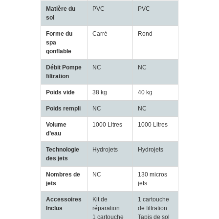
Matière du
PVC
PVC
sol
Forme du
Carré
Rond
spa
gonflable
Débit Pompe
NC
NC
filtration
Poids vide
38 kg
40 kg
Poids rempli
NC
NC
Volume
1000 Litres
1000 Litres
d’eau
Technologie
Hydrojets
Hydrojets
des jets
Nombres de
NC
130 micros
jets
jets
Accessoires
Kit de
1 cartouche
Inclus
réparation
de filtration
1 cartouche
Tapis de sol