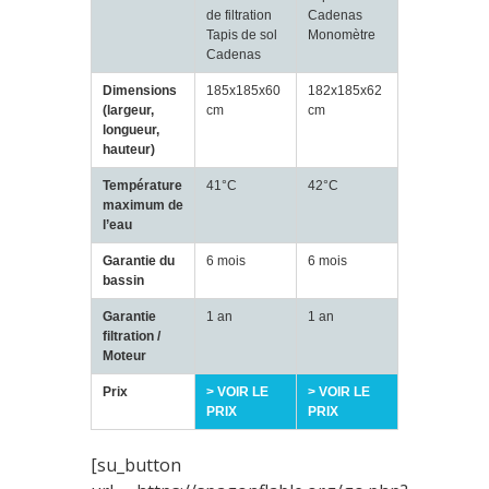
de filtration
Cadenas
Tapis de sol
Monomètre
Cadenas
Dimensions
185x185x60
182x185x62
(largeur,
cm
cm
longueur,
hauteur)
Température
41°C
42°C
maximum de
l’eau
Garantie du
6 mois
6 mois
bassin
Garantie
1 an
1 an
filtration /
Moteur
Prix
> VOIR LE
> VOIR LE
PRIX
PRIX
[su_button